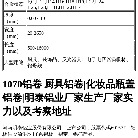
F,O,H12,H14,H16 H18,H19,H22,H24
合金状态
H26,H28,H111,H112,H114
厚度
0.007-10
（mm）
宽度
20-2650
（mm）
长度
500-16000
（mm）
厨具、装饰品、反光器具、电子电容器负极材、
典型用途
铝母线
1070铝卷|厨具铝卷|化妆品瓶盖
铝卷|明泰铝业厂家生产厂家实
力以及考察地址
河南明泰铝业股份有限公司，上市公司，股票代码601677，铝
板供应商供应1-8系铝板、铝带、铝箔产品。