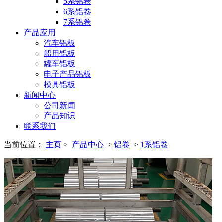
5系铝卷
6系铝卷
7系铝卷
产品应用
汽车铝板
船用铝板
罐车铝板
电子产品铝板
模具铝板
新闻中心
公司新闻
产品知识
联系我们
当前位置：
主页
>
产品中心
>
铝卷
>
1系铝卷