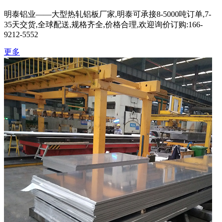
明泰铝业——大型热轧铝板厂家,明泰可承接8-5000吨订单,7-
35天交货,全球配送,规格齐全,价格合理,欢迎询价订购:166-
9212-5552
更多