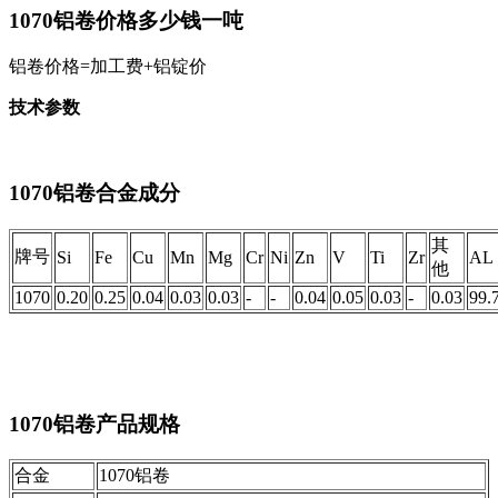
1070铝卷价格多少钱一吨
铝卷价格=加工费+铝锭价
技术参数
1070铝卷合金成分
其
牌号
Si
Fe
Cu
Mn
Mg
Cr
Ni
Zn
V
Ti
Zr
AL
他
1070
0.20
0.25
0.04
0.03
0.03
-
-
0.04
0.05
0.03
-
0.03
99.
1070铝卷产品规格
合金
1070铝卷