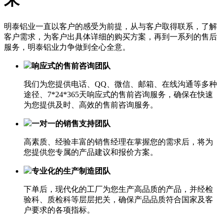
明泰铝业一直以客户的感受为前提，从与客户取得联系，了解
客户需求，为客户出具体详细的购买方案，再到一系列的售后
服务，明泰铝业力争做到全心全意。
响应式的售前咨询团队
我们为您提供电话、QQ、微信、邮箱、在线沟通等多种
途径、7*24*365天响应式的售前咨询服务，确保在快速
为您提供及时、高效的售前咨询服务。
一对一的销售支持团队
高素质、经验丰富的销售经理在掌握您的需求后，将为
您提供您专属的产品建议和报价方案。
专业化的生产制造团队
下单后，现代化的工厂为您生产高品质的产品，并经检
验科、质检科等层层把关，确保产品品质符合国家及客
户要求的各项指标。