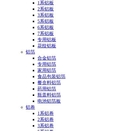
1系铝板
2系铝板
3系铝板
5系铝板
6系铝板
7系铝板
专用铝板
花纹铝板
铝箔
合金铝箔
专用铝箔
家用铝箔
食品包装铝箔
餐盒料铝箔
药用铝箔
瓶盖料铝箔
电池铝箔板
铝卷
1系铝卷
2系铝卷
3系铝卷