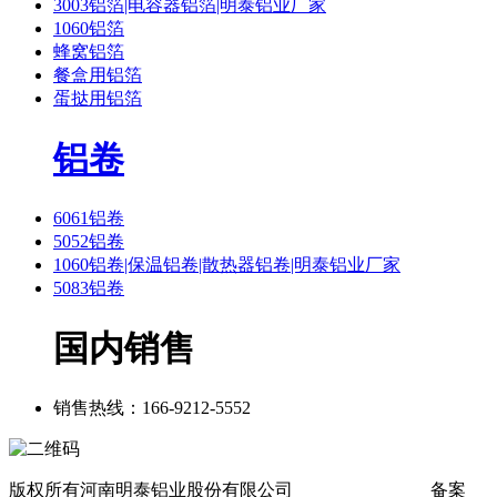
3003铝箔|电容器铝箔|明泰铝业厂家
1060铝箔
蜂窝铝箔
餐盒用铝箔
蛋挞用铝箔
铝卷
6061铝卷
5052铝卷
1060铝卷|保温铝卷|散热器铝卷|明泰铝业厂家
5083铝卷
国内销售
销售热线：166-9212-5552
版权所有河南明泰铝业股份有限公司
网站地图
sitemap
备案